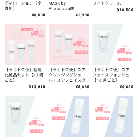
ディローション（全
MASK by
ワイトクリーム
身用）
Photofacial®
¥16,500
¥6,008
¥1,980
【らくトク便】基礎
【らくトク便】ユア
【らくトク便】ユア
化粧品セット【2カ月
クレンジングジェ
フェイスウォッシュ
ごと】
ル・ユアフェイスウ
【1ヶ月ごと】
ォッシュのセット【2
¥13,610
¥8,660
¥4,620
カ月ごと】