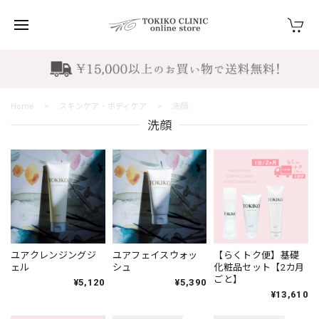
Home
スキンケア・ボディケア
洗顔
洗顔
ユアクレンジングジ
ユアフェイスウォッ
【らくトク便】基礎
ェル
シュ
化粧品セット【2カ月
ごと】
¥5,120
¥5,390
¥13,610