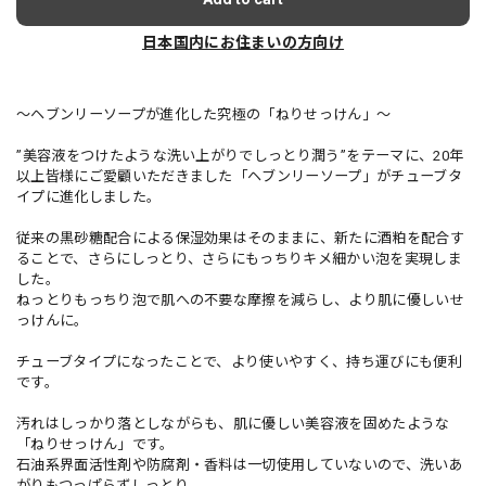
日本国内にお住まいの方向け
〜ヘブンリーソープが進化した究極の「ねりせっけん」〜
’’美容液をつけたような洗い上がりでしっとり潤う’’をテーマに、20年
以上皆様にご愛顧いただきました「ヘブンリーソープ」がチューブタ
イプに進化しました。
従来の黒砂糖配合による保湿効果はそのままに、新たに酒粕を配合す
ることで、さらにしっとり、さらにもっちりキメ細かい泡を実現しま
した。
ねっとりもっちり泡で肌への不要な摩擦を減らし、より肌に優しいせ
っけんに。
チューブタイプになったことで、より使いやすく、持ち運びにも便利
です。
汚れはしっかり落としながらも、肌に優しい美容液を固めたような
「ねりせっけん」です。
石油系界面活性剤や防腐剤・香料は一切使用していないので、洗いあ
がりもつっぱらずしっとり。