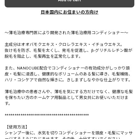
日本国内にお住まいの方向け
～薄毛治療専門医により開発された薄毛治療用コンディショナー～
主成分はオオバモクエキス・クロレラエキス・イチョウエキス。
抜け毛を防ぎ、毛髪を太くし、発毛を促進し、β-グリチルレチン酸が
脱毛を阻止し、毛髪再生を正常化します。
また、NANOCUBE配合でコンディショナーの有効成分がしっかり頭
皮・毛髪に浸透し、健康的なボリュームのある髪に導き、毛髪補強、
ハリ・コシケアで自然な輝きに。きしまずしなやかな仕上がりです。
薄毛治療中の患者さんや、薄毛を気にする方だけでなく、健康な毛髪
を保ちたい方のホームケア用製品として男女共にお使いいただけま
す。
*******************************************
【使用方法】
シャンプー後に、水気を切りコンディショナーを頭皮・毛髪にマッサ
ージするようになじませます。その後、十分すすいでください。